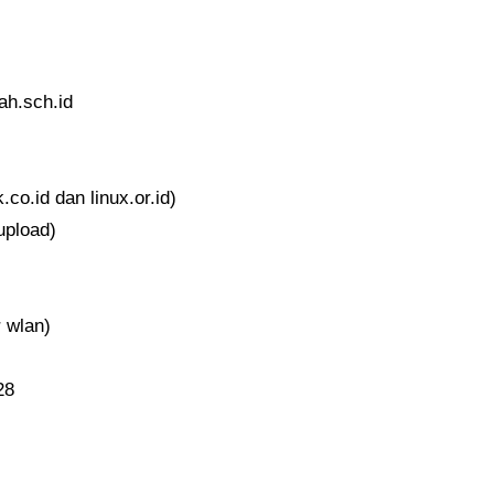
h.sch.id
.co.id dan linux.or.id)
upload)
r wlan)
28