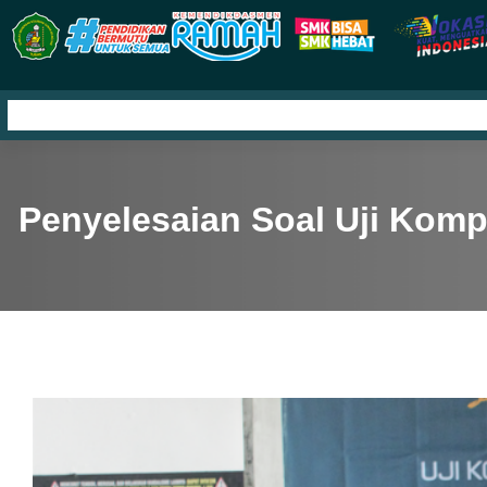
Skip
to
content
HOME
PROFIL
KURIKULUM
INFORMASI
HUBIN
Penyelesaian Soal Uji Komp