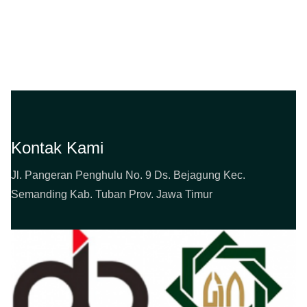
Kontak Kami
Jl. Pangeran Penghulu No. 9 Ds. Bejagung Kec.
Semanding Kab. Tuban Prov. Jawa Timur