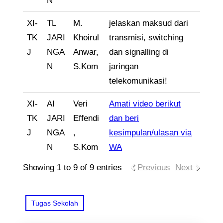
N
XI-
TL
M.
jelaskan maksud dari
TK
JARI
Khoirul
transmisi, switching
J
NGA
Anwar,
dan signalling di
N
S.Kom
jaringan
telekomunikasi!
XI-
AI
Veri
Amati video berikut
TK
JARI
Effendi
dan beri
J
NGA
,
kesimpulan/ulasan via
N
S.Kom
WA
Showing 1 to 9 of 9 entries
Previous
Next
Tugas Sekolah