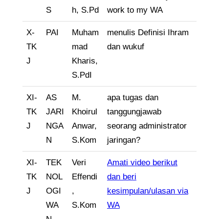
S
h, S.Pd
work to my WA
X-
PAI
Muham
menulis Definisi Ihram
TK
mad
dan wukuf
J
Kharis,
S.PdI
XI-
AS
M.
apa tugas dan
TK
JARI
Khoirul
tanggungjawab
J
NGA
Anwar,
seorang administrator
N
S.Kom
jaringan?
XI-
TEK
Veri
Amati video berikut
TK
NOL
Effendi
dan beri
J
OGI
,
kesimpulan/ulasan via
WA
S.Kom
WA