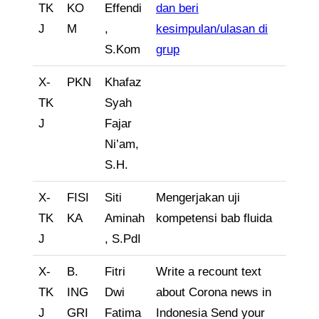
TK
KO
Effendi
dan beri
J
M
,
kesimpulan/ulasan di
S.Kom
grup
X-
PKN
Khafaz
TK
Syah
J
Fajar
Ni’am,
S.H.
X-
FISI
Siti
Mengerjakan uji
TK
KA
Aminah
kompetensi bab fluida
J
, S.PdI
X-
B.
Fitri
Write a recount text
TK
ING
Dwi
about Corona news in
J
GRI
Fatima
Indonesia Send your