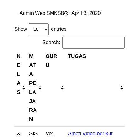
April 3, 2020
Admin Web.SMKSB
Show
entries
Search:
K
M
GUR
TUGAS
E
AT
U
L
A
A
PE
S
LA
JA
RA
N
X-
SIS
Veri
Amati video berikut