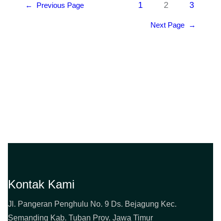
1
2
3
←
Previous Page
Next Page
→
Kontak Kami
Jl. Pangeran Penghulu No. 9 Ds. Bejagung Kec.
Semanding Kab. Tuban Prov. Jawa Timur